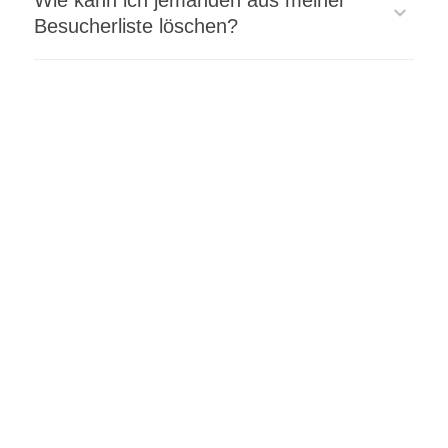
Wie kann ich jemanden aus meiner
Besucherliste löschen?
Desktop:
App/WebApp:
App/WebApp: