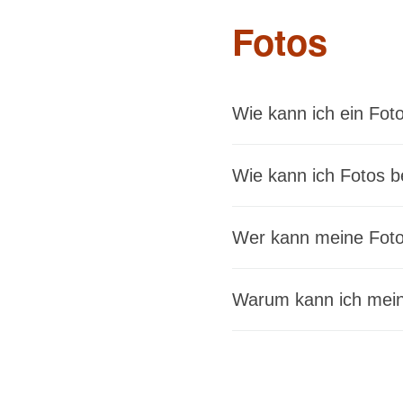
Fotos
Wie kann ich ein Fot
Desktop:
Wie kann ich Fotos b
Desktop:
Wer kann meine Fot
App/WebApp:
Warum kann ich mein
Achtung:
Hinweis: